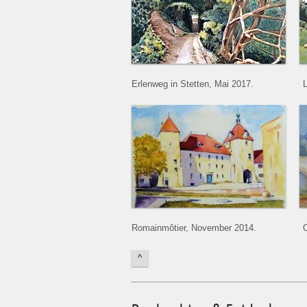
Erlenweg in Stetten, Mai 2017.
L
Romainmôtier, November 2014.
O
^